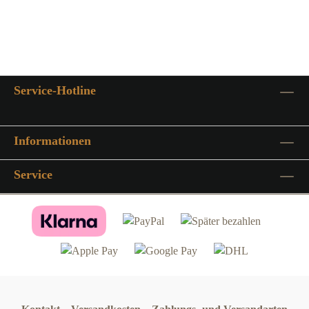
vergleichbare Schwibbögen aus AluminiumDurch die Verwendung
von Stahl und einer Grundierung als Korrosionsschutz werden so
zum einen die Stabilität und zum anderen die
Witterungsbeständigkeit bestens gewährleisteteine Lichterkette (15
Kerzen) geeignet für den Außenbereich ist im Lieferumfang
Service-Hotline
enthaltender Schwibbogen lässt sich mittels vorhandenen Standfuß
auf einem Untergrund verschraubenmöchten Sie den Schwib- und
Lichterbogen auf einer Wiese befestigen finden Sie passende
Informationen
Erdspieße in unserem Shop unter Kategorie Zubehör (diese passen
nur für die Varianten 1,2 Meter bis 3 Meter und nicht für die
Service
Variante 1 Meter)