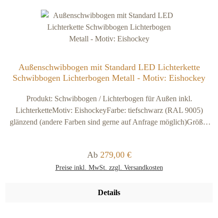
Außenschwibbogen mit Standard LED Lichterkette
Schwibbogen Lichterbogen Metall - Motiv: Eishockey
Produkt: Schwibbogen / Lichterbogen für Außen inkl.
LichterketteMotiv: EishockeyFarbe: tiefschwarz (RAL 9005)
glänzend (andere Farben sind gerne auf Anfrage möglich)Größe:
Material: Stahl schwarz ca. 2,5 mmVersandkosten: kostenfrei (im
Verkaufspreis sind 9,90 Euro Versand- und Verpackungskosten
Regulärer Preis:
Ab
279,00 €
enthalten).Ausführung / Lieferumfang:Der Schwib- und
Preise inkl. MwSt. zzgl. Versandkosten
Lichterbogen wird beidseitig mit EP-Grundierungspulver (für
optimalen Korrosionsschutz im Außenbereich) + RAL 9005
tiefschwarz glänzend pulverbeschichtetDer Schwibbogen ist durch
Details
die Verarbeitung von Stahl und seinen Verstrebungen sehr robust
gegen äußerere Einflüße und damit deutlich stabiler wie