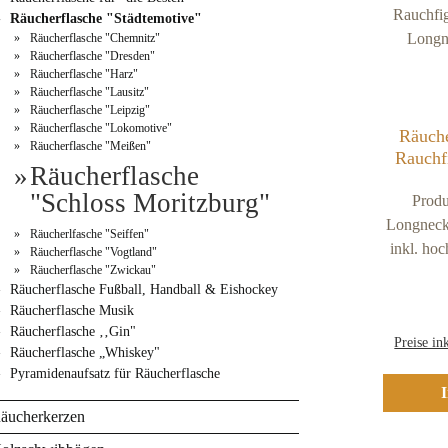
Räucherflasche "Städtemotive"
Räucherflasche "Chemnitz"
Räucherflasche "Dresden"
Räucherflasche "Harz"
Räucherflasche "Lausitz"
Räucherflasche "Leipzig"
Räucherflasche "Lokomotive"
Räuche
Räucherflasche "Meißen"
Rauchf
Räucherflasche
Bier 
"Schloss Moritzburg"
Produ
"S
Longneck 
Räucherlfasche "Seiffen"
inkl. ho
Räucherflasche "Vogtland"
Räucherflasche "Zwickau"
in Holz-OptikFarbe der
Räucherflasche Fußball, Handball & Eishockey
Räuche
Räucherflasche Musik
hochwert
Räucherflasche ‚‚Gin"
Preise in
27 cm
Räucherflasche „Whiskey"
schwe
Pyramidenaufsatz für Räucherflasche
Räuc
äucherkerzen
Handarbei
und sind 