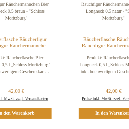
rflasche Räucherfigur
Räucherflasche Räuch
igur Räuchermännchen
Rauchfigur Räucherm
Longneck 0,5 braun -
Bier Longneck 0,5 n
kt: Räucherflasche Bier
chloss Moritzburg"
Produkt: Räucherflasch
"Schloss Moritzb
0,5 l „Schloss Moritzburg"
Longneck 0,5 l „Schloss M
chwertigem Geschenkkarton
inkl. hochwertigem Gesch
in Holz-OptikFarbe der
rflasche: braunMaterial:
Räucherflasche: naturMa
Regulärer Preis:
Regulärer P
42,00 €
42,00 €
iges Eschen-HolzGröße: ca.
hochwertiges Eschen-Holz
kl. MwSt. zzgl. Versandkosten
Preise inkl. MwSt. zzgl. Ver
 hochGewicht: ca. 400 g
27 cm hochGewicht: ca
rBesonderheiten: Unsere
schwerBesonderheiten:
herflaschen werden in
In den Warenkorb
Räucherflaschen werd
In den Warenko
t im Erzgebirge hergestellt
Handarbeit im Erzgebirge h
beim Deutschen Patent- und
und sind beim Deutschen P