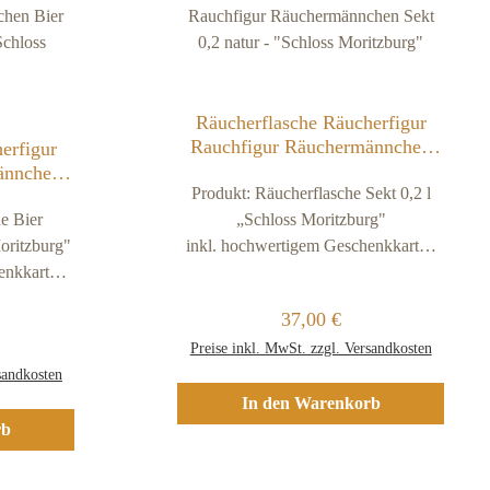
Räucherflasche Räucherfigur
Rauchfigur Räuchermännchen
erfigur
Sekt 0,2 natur - "Schloss
ännchen
Produkt: Räucherflasche Sekt 0,2 l
Moritzburg"
atur -
e Bier
urg"
„Schloss Moritzburg"
oritzburg"
inkl. hochwertigem Geschenkkarton
enkkarton
in Holz-OptikFarbe der
Räucherflasche: naturMaterial:
Regulärer Preis:
37,00 €
terial:
hochwertiges Eschen-HolzGröße: ca.
reis:
Preise inkl. MwSt. zzgl. Versandkosten
Größe: ca.
19 cm hochGewicht: ca. 180 g
sandkosten
. 400 g
schwerBesonderheiten: Unsere
 Unsere
Räucherflaschen werden in
In den Warenkorb
en in
rb
Handarbeit im Erzgebirge hergestellt
ergestellt
und sind beim Deutschen Patent- und
atent- und
Markenamt geschützt.Sie werden mit