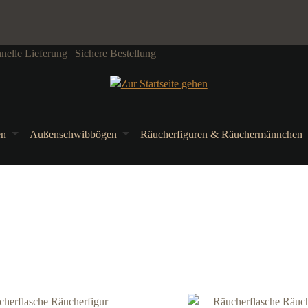
elle Lieferung | Sichere Bestellung
en
Außenschwibbögen
Räucherfiguren & Räuchermännchen