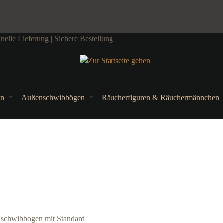
elle Lieferung | Sichere Bestellung
en
Außenschwibbögen
Räucherfiguren & Räuchermännchen