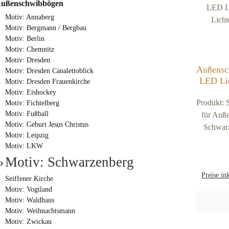
ußenschwibbögen
Motiv: Annaberg
Motiv: Bergmann / Bergbau
Motiv: Berlin
Motiv: Chemnitz
Motiv: Dresden
Außensc
Motiv: Dresden Canalettoblick
LED Lic
Motiv: Dresden Frauenkirche
Lichte
Motiv: Eishockey
Produkt: 
Motiv: Fichtelberg
Motiv: Fußball
für Auße
Motiv: Geburt Jesus Christus
Schwarz
Motiv: Leipzig
(RAL 900
Motiv: LKW
si
Motiv: Schwarzenberg
möglic
Preise in
mmMater
Seiffener Kirche
mmVersa
Motiv: Vogtland
Motiv: Waldhaus
Verka
Motiv: Weihnachtsmann
Versandko
Motiv: Zwickau
/ Liefe