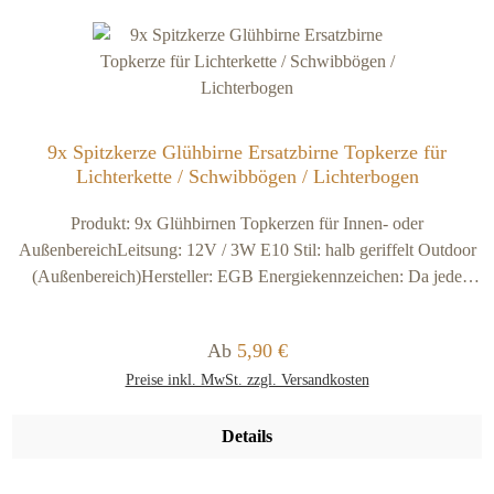
9x Spitzkerze Glühbirne Ersatzbirne Topkerze für
Lichterkette / Schwibbögen / Lichterbogen
Produkt: 9x Glühbirnen Topkerzen für Innen- oder
AußenbereichLeitsung: 12V / 3W E10 Stil: halb geriffelt Outdoor
(Außenbereich)Hersteller: EGB Energiekennzeichen: Da jede
Lichtquelle (Brennpunkt) unter 30 Lumen hat ist keine
Energiekennzeichnungspflicht notwendig und möglich!
Regulärer Preis:
Ab
5,90 €
Preise inkl. MwSt. zzgl. Versandkosten
Details