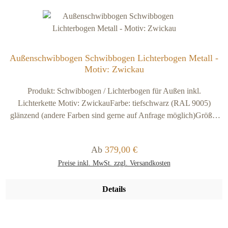
Außenschwibbogen Schwibbogen Lichterbogen Metall -
Motiv: Zwickau
Produkt: Schwibbogen / Lichterbogen für Außen inkl.
Lichterkette Motiv: ZwickauFarbe: tiefschwarz (RAL 9005)
glänzend (andere Farben sind gerne auf Anfrage möglich)Größe:
Material: Stahl schwarz ca. 2,5 mmVersandkosten: kostenfrei (im
Verkaufspreis sind 14,90 Euro Versandkosten
Regulärer Preis:
Ab
379,00 €
enthalten).Ausführung / Lieferumfang:Der Schwib- und
Preise inkl. MwSt. zzgl. Versandkosten
Lichterbogen wird beidseitig mit EP-Grundierungspulver (für
optimalen Korrosionsschutz im Außenbereich) + RAL 9005
tiefschwarz glänzend pulverbeschichtetDer Schwibbogen ist durch
Details
die Verarbeitung von Stahl und seinen Verstrebungen sehr robust
gegen äußerere Einflüße und damit deutlich stabiler wie
vergleichbare Schwibbögen aus AluminiumDurch die Verwendung