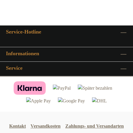
von Stahl und einer Grundierung als Korrosionsschutz werden so
zum einen die Stabilität und zum anderen die
Witterungsbeständigkeit bestens gewährleisteteine Lichterkette (16
Kerzen) geeignet für den Außenbereich ist im Lieferumfang
Service-Hotline
enthaltender Schwibbogen lässt sich mittels vorhandenen Standfuß
auf einem Untergrund verschraubenmöchten Sie den Schwib- und
Lichterbogen auf einer Wiese befestigen finden Sie passende
Informationen
Erdspieße in unserem Shop unter Kategorie Zubehör (diese passen
nur für die Varianten 1,2 Meter bis 3 Meter und nicht für die
Service
Variante 1 Meter)
Kontakt
Versandkosten
Zahlungs- und Versandarten