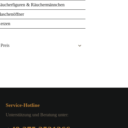
äucherfiguren & Räuchermännchen
2,00€ ACHTUNG: Nicht ohne
Aufsi
laschenöffner
erzen
Preis
Service-Hotline
Unterstützung und Beratung unter: