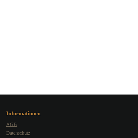
cht betreiben! Nicht für
Kinderhände!
Informationen
AGB
Datenschutz