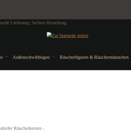
elle Lieferung | Sichere Bestellung
en
Außenschwibbögen
Räucherfiguren & Räuchermännchen