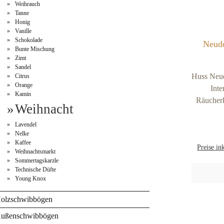
Weihrauch
Tanne
Honig
Vanille
Schokolade
Neudo
Bunte Mischung
Zimt
Sandel
Huss Neud
Citrus
Orange
Inte
Kamin
Räucherk
Weihnacht
Bun
ausge
Lavendel
Nelke
Duftstof
Kaffee
Preise in
Holzm
Weihnachtsmarkt
intens
Sommertagskarzle
Technische Düfte
stärkeren
Young Knox
24 Stü
hochFar
olzschwibbögen
MischungG
ußenschwibbögen
ab 6 Pac