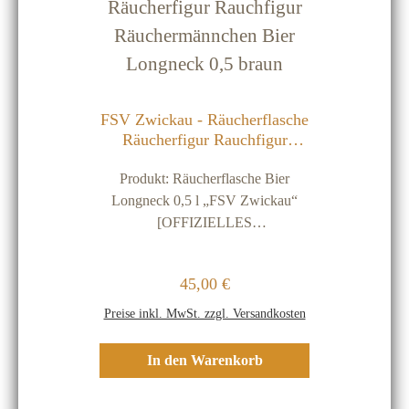
FSV Zwickau - Räucherflasche
Räucherfigur Rauchfigur
Räuchermännchen Bier
Produkt: Räucherflasche Bier
Longneck 0,5 braun
Longneck 0,5 l „FSV Zwickau“
[OFFIZIELLES
LIZENZPRODUKT] inkl.
hochwertigem Geschenkkarton in
Regulärer Preis:
45,00 €
Holz-Optik Farbe der
Räucherflasche: braun Farbe der
Preise inkl. MwSt. zzgl. Versandkosten
Etiketten: rot / weißMaterial:
hochwertiges Eschen-HolzGröße:
In den Warenkorb
ca. 27 cm hochGewicht: ca. 400 g
schwerBesonderheiten: Unsere