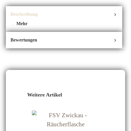
Beschreibung
…
Mehr
Bewertungen
Produktgalerie überspringen
Weitere Artikel